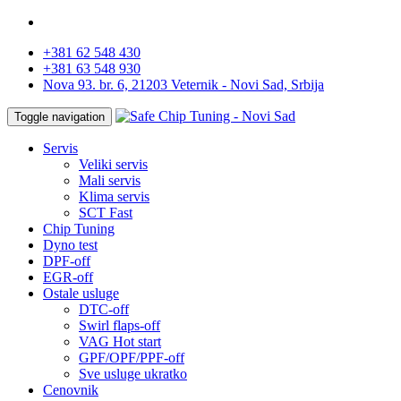
+381 62 548 430
+381 63 548 930
Nova 93. br. 6, 21203 Veternik - Novi Sad, Srbija
Toggle navigation
Servis
Veliki servis
Mali servis
Klima servis
SCT Fast
Chip Tuning
Dyno test
DPF-off
EGR-off
Ostale usluge
DTC-off
Swirl flaps-off
VAG Hot start
GPF/OPF/PPF-off
Sve usluge ukratko
Cenovnik