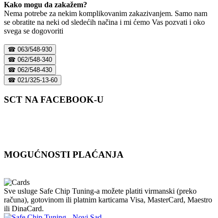
Kako mogu da zakažem?
Nema potrebe za nekim komplikovanim zakazivanjem. Samo nam
se obratite na neki od sledećih načina i mi ćemo Vas pozvati i oko
svega se dogovoriti
☎ 063/548-930
☎ 062/548-340
☎ 062/548-430
☎ 021/325-13-60
SCT NA FACEBOOK-U
MOGUĆNOSTI PLAĆANJA
Sve usluge Safe Chip Tuning-a možete platiti virmanski (preko
računa), gotovinom ili platnim karticama Visa, MasterCard, Maestro
ili DinaCard.