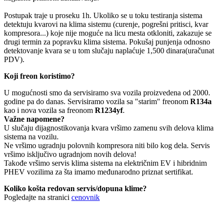
Postupak traje u proseku 1h. Ukoliko se u toku testiranja sistema
detektuju kvarovi na klima sistemu (curenje, pogrešni pritisci, kvar
kompresora...) koje nije moguće na licu mesta otkloniti, zakazuje se
drugi termin za popravku klima sistema. Pokušaj punjenja odnosno
detektovanje kvara se u tom slučaju naplaćuje 1,500 dinara(uračunat
PDV).
Koji freon koristimo?
U mogućnosti smo da servisiramo sva vozila proizvedena od 2000.
godine pa do danas. Servisiramo vozila sa "starim" freonom
R134a
kao i nova vozila sa freonom
R1234yf
.
Važne napomene?
U slučaju dijagnostikovanja kvara vršimo zamenu svih delova klima
sistema na vozilu.
Ne vršimo ugradnju polovnih kompresora niti bilo kog dela. Servis
vršimo isključivo ugradnjom novih delova!
Takođe vršimo servis klima sistema na električnim EV i hibridnim
PHEV vozilima za šta imamo međunarodno priznat sertifikat.
Koliko košta redovan servis/dopuna klime?
Pogledajte na stranici
cenovnik