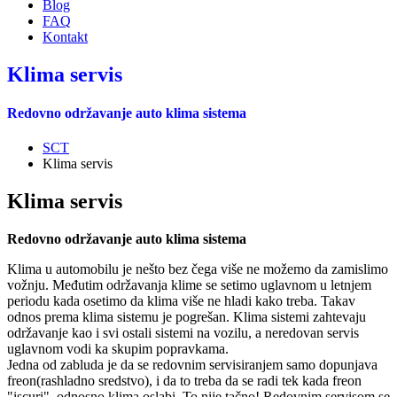
Blog
FAQ
Kontakt
Klima servis
Redovno održavanje auto klima sistema
SCT
Klima servis
Klima servis
Redovno održavanje auto klima sistema
Klima u automobilu je nešto bez čega više ne možemo da zamislimo
vožnju. Međutim održavanja klime se setimo uglavnom u letnjem
periodu kada osetimo da klima više ne hladi kako treba. Takav
odnos prema klima sistemu je pogrešan. Klima sistemi zahtevaju
održavanje kao i svi ostali sistemi na vozilu, a neredovan servis
uglavnom vodi ka skupim popravkama.
Jedna od zabluda je da se redovnim servisiranjem samo dopunjava
freon(rashladno sredstvo), i da to treba da se radi tek kada freon
"iscuri", odnosno klima oslabi. To nije tačno! Redovnim servisom se