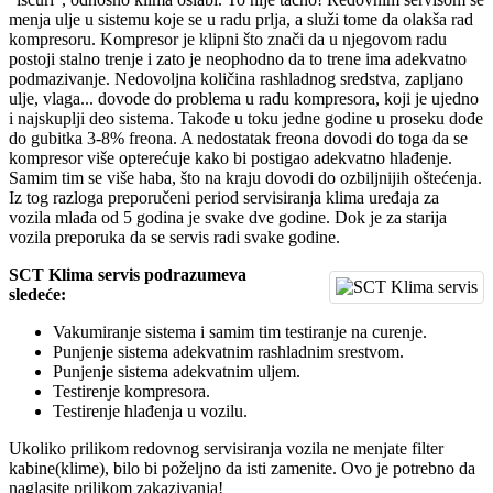
menja ulje u sistemu koje se u radu prlja, a služi tome da olakša rad
kompresoru. Kompresor je klipni što znači da u njegovom radu
postoji stalno trenje i zato je neophodno da to trene ima adekvatno
podmazivanje. Nedovoljna količina rashladnog sredstva, zapljano
ulje, vlaga... dovode do problema u radu kompresora, koji je ujedno
i najskuplji deo sistema. Takođe u toku jedne godine u proseku dođe
do gubitka 3-8% freona. A nedostatak freona dovodi do toga da se
kompresor više opterećuje kako bi postigao adekvatno hlađenje.
Samim tim se više haba, što na kraju dovodi do ozbiljnijih oštećenja.
Iz tog razloga preporučeni period servisiranja klima uređaja za
vozila mlađa od 5 godina je svake dve godine. Dok je za starija
vozila preporuka da se servis radi svake godine.
SCT Klima servis podrazumeva
sledeće:
Vakumiranje sistema i samim tim testiranje na curenje.
Punjenje sistema adekvatnim rashladnim srestvom.
Punjenje sistema adekvatnim uljem.
Testirenje kompresora.
Testirenje hlađenja u vozilu.
Ukoliko prilikom redovnog servisiranja vozila ne menjate filter
kabine(klime), bilo bi poželjno da isti zamenite. Ovo je potrebno da
naglasite prilikom zakazivanja!