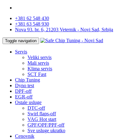
+381 62 548 430
+381 63 548 930
Nova 93. br. 6, 21203 Veternik - Novi Sad, Srbija
Toggle navigation
Servis
Veliki servis
Mali servis
Klima servis
SCT Fast
Chip Tuning
Dyno test
DPF-off
EGR-off
Ostale usluge
DTC-off
Swirl flaps-off
VAG Hot start
GPF/OPF/PPF-off
Sve usluge ukratko
Cenovnik