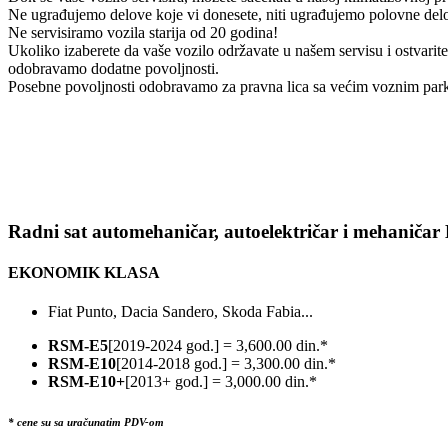
Ne ugrađujemo delove koje vi donesete, niti ugrađujemo polovne del
Ne servisiramo vozila starija od 20 godina!
Ukoliko izaberete da vaše vozilo održavate u našem servisu i ostvari
odobravamo dodatne povoljnosti.
Posebne povoljnosti odobravamo za pravna lica sa većim voznim park
Radni sat automehaničar, autoelektričar i mehaničar
EKONOMIK KLASA
Fiat Punto, Dacia Sandero, Skoda Fabia...
RSM-E5
[2019-2024 god.] = 3,600.00 din.*
RSM-E10
[2014-2018 god.] = 3,300.00 din.*
RSM-E10+
[2013+ god.] = 3,000.00 din.*
* cene su sa uračunatim PDV-om