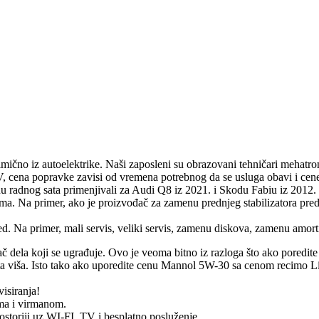
limično iz autoelektrike. Naši zaposleni su obrazovani tehničari mehatr
, cena popravke zavisi od vremena potrebnog da se usluga obavi i cene
enu radnog sata primenjivali za Audi Q8 iz 2021. i Skodu Fabiu iz 2012
ma. Na primer, ako je proizvođač za zamenu prednjeg stabilizatora pr
. Na primer, mali servis, veliki servis, zamenu diskova, zamenu amorti
dela koji se ugrađuje. Ovo je veoma bitno iz razloga što ako poredite 
ta viša. Isto tako ako uporedite cenu Mannol 5W-30 sa cenom recimo Li
visiranja!
ama i virmanom.
ostoriji uz WI-FI, TV i besplatno posluženje.