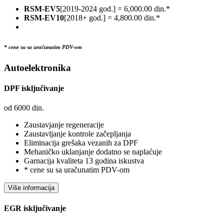
RSM-EV5
[2019-2024 god.] = 6,000.00 din.*
RSM-EV10
[2018+ god.] = 4,800.00 din.*
* cene su sa uračunatim PDV-om
Autoelektronika
DPF isključivanje
od
6000
din.
Zaustavjanje regeneracije
Zaustavljanje kontrole začepljanja
Eliminacija grešaka vezanih za DPF
Mehaničko uklanjanje dodatno se naplaćuje
Garnacija kvaliteta 13 godina iskustva
* cene su sa uračunatim PDV-om
EGR isključivanje