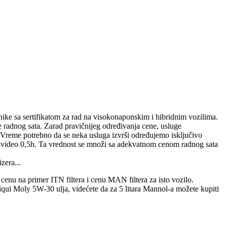
onike sa sertifikatom za rad na visokonaponskim i hibridnim vozilima.
 radnog sata. Zarad pravičnijeg određivanja cene, usluge
. Vreme potrebno da se neka usluga izvrši određujemo isključivo
edvideo 0,5h. Ta vrednost se množi sa adekvatnom cenom radnog sata
zera...
cenu na primer ITN filtera i cenu MAN filtera za isto vozilo.
qui Moly 5W-30 ulja, videćete da za 5 litara Mannol-a možete kupiti