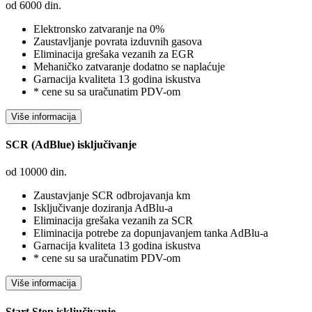
od
6000
din.
Elektronsko zatvaranje na 0%
Zaustavljanje povrata izduvnih gasova
Eliminacija grešaka vezanih za EGR
Mehaničko zatvaranje dodatno se naplaćuje
Garnacija kvaliteta 13 godina iskustva
* cene su sa uračunatim PDV-om
SCR (AdBlue) isključivanje
od
10000
din.
Zaustavjanje SCR odbrojavanja km
Isključivanje doziranja AdBlu-a
Eliminacija grešaka vezanih za SCR
Eliminacija potrebe za dopunjavanjem tanka AdBlu-a
Garnacija kvaliteta 13 godina iskustva
* cene su sa uračunatim PDV-om
Start Stop isključivanje