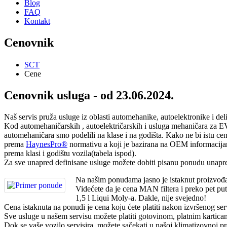
Blog
FAQ
Kontakt
Cenovnik
SCT
Cene
Cenovnik usluga - od 23.06.2024.
Naš servis pruža usluge iz oblasti automehanike, autoelektronike i de
Kod automehaničarskih , autoelektričarskih i usluga mehaničara za EV
automehaničara smo podelili na klase i na godišta. Kako ne bi istu c
prema
HaynesPro®
normativu a koji je bazirana na OEM informacija
prema klasi i godištu vozila(tabela ispod).
Za sve unapred definisane usluge možete dobiti pisanu ponudu unapred
Na našim ponudama jasno je istaknut proizvođač 
Videćete da je cena MAN filtera i preko pet pu
1,5 l Liqui Moly-a. Dakle, nije svejedno!
Cena istaknuta na ponudi je cena koju ćete platiti nakon izvršenog ser
Sve usluge u našem servisu možete platiti gotovinom, platnim kartic
Dok se vaše vozilo servisira, možete sačekati u našoj klimatizovnoj pr