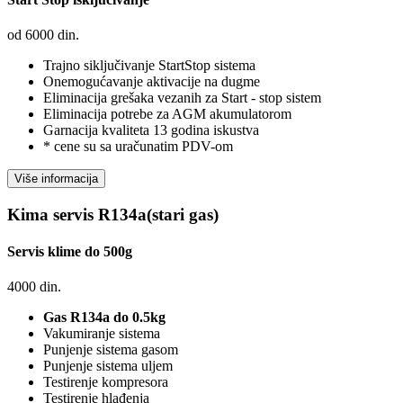
od
6000
din.
Trajno siključivanje StartStop sistema
Onemogućavanje aktivacije na dugme
Eliminacija grešaka vezanih za Start - stop sistem
Eliminacija potrebe za AGM akumulatorom
Garnacija kvaliteta 13 godina iskustva
* cene su sa uračunatim PDV-om
Kima servis R134a(stari gas)
Servis klime do 500g
4000
din.
Gas R134a do 0.5kg
Vakumiranje sistema
Punjenje sistema gasom
Punjenje sistema uljem
Testirenje kompresora
Testirenje hlađenja