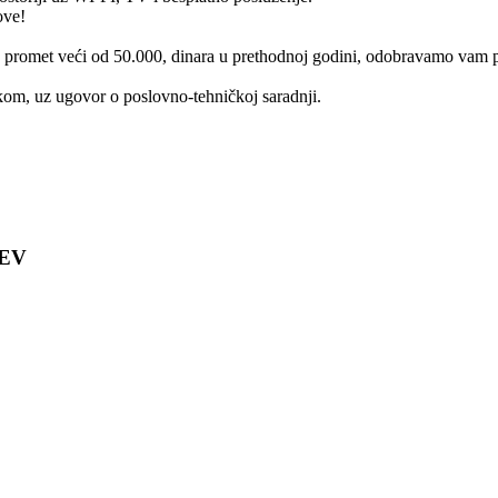
ove!
te promet veći od 50.000, dinara u prethodnoj godini, odobravamo vam 
om, uz ugovor o poslovno-tehničkoj saradnji.
 EV