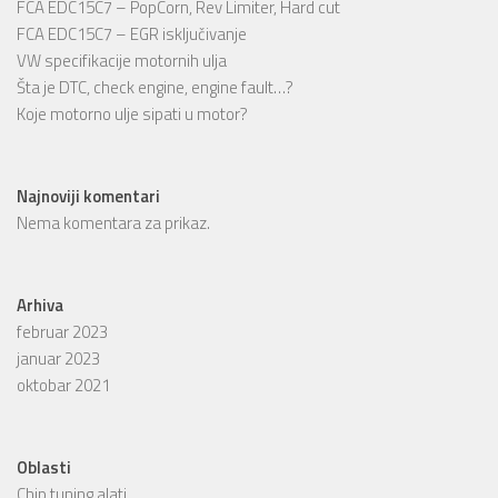
FCA EDC15C7 – PopCorn, Rev Limiter, Hard cut
FCA EDC15C7 – EGR isključivanje
VW specifikacije motornih ulja
Šta je DTC, check engine, engine fault…?
Koje motorno ulje sipati u motor?
Najnoviji komentari
Nema komentara za prikaz.
Arhiva
februar 2023
januar 2023
oktobar 2021
Oblasti
Chip tuning alati