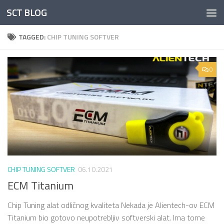
SCT BLOG
Skip to content
TAGGED:
CHIP TUNING SOFTVER
0
CHIP TUNING SOFTVER
06.10.2021
ECM Titanium
Chip Tuning alat odličnog kvaliteta Nekada je Alientech-ov ECM
Titanium bio gotovo neupotrebljiv softverski alat. Ima tome