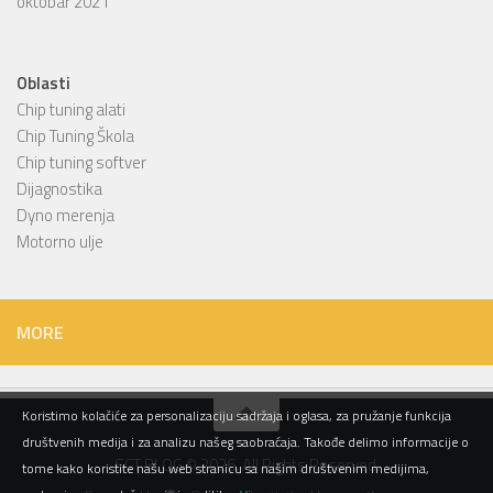
oktobar 2021
Oblasti
Chip tuning alati
Chip Tuning Škola
Chip tuning softver
Dijagnostika
Dyno merenja
Motorno ulje
MORE
Koristimo kolačiće za personalizaciju sadržaja i oglasa, za pružanje funkcija
društvenih medija i za analizu našeg saobraćaja. Takođe delimo informacije o
SCT BLOG © 2026. All Rights Reserved.
tome kako koristite našu web stranicu sa našim društvenim medijima,