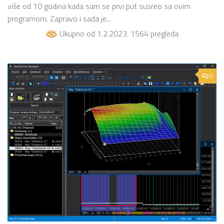
više od 10 godina kada sam se prvi put susreo sa ovim
programom. Zapravo i sada je...
Ukupno od 1.2.2023. 1564 pregleda
0