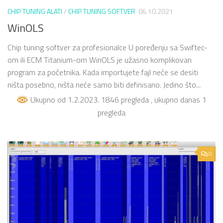
CHIP TUNING ALATI
/
CHIP TUNING SOFTVER
06.10.2021
WinOLS
Chip tuning softver za profesionalce U poređenju sa Swiftec-
om ili ECM Titanium-om WinOLS je užasno komplikovan
program za početnika. Kada importujete fajl neće se desiti
ništa posebno, ništa neće samo biti definisano. Jedino što...
Ukupno od 1.2.2023. 1846 pregleda
, ukupno danas 1
pregleda
0